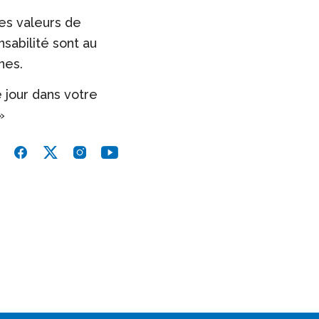
es valeurs de
sabilité sont au
nes.
e jour dans votre
»
inkedin
Facebook
X
Instagram
Youtube